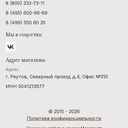
RAMPAGE
Dali
THE
8 (800) 333-73-11
DIFFERENT
COMPANY
ROBERTO
Sarah
8 (495) 600-66-89
VERINO
Jessica
Parker
Thierry
8 (499) 550 60 35
Mugler
ROBERTO
CAVALLI
SERGE
Мы в соцсетях:
LUTENS
TIFFANY
Romance
Ralph
Sergio
Tiziana
Tacchini
Terenzi
ROUGE
Адрес магазина:
BUNNY
Shaik
TOM FORD
Адрес:
SHAKIRA
Tommy
Hilfiger
г. Реутов, Северный проезд д.4, Офис №310
Shiseido
TOUS
ИНН 5041213977
SISI
Trussardi
SISLEY EAU
© 2015 - 2026
Stella Mc
Cartney
Политика конфиденциальности