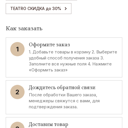
Lee
JO
TEATRO СКИДКА до 30%
Cooper
MALONE
Loewe
JOHN
GALLIANO
Как заказать
LOLITA
LEMPICKA
JOHN
RICHMOND
Оформите заказ
Louis
1
Feraud
1. Добавьте товары в корзину 2. Выберите
JOHN
VARVATOS
удобный способ получения заказа 3.
Заполните все нужные поля 4. Нажмите
JOLIDON
«Оформить заказ»
JUICY
COUTURE
Дождитесь обратной связи
2
JULIETTE
После обработки Вашего заказа,
HAS A GUN
менеджеры свяжутся с вами, для
подтверждения заказа.
M
N
O
P
Maison
NARCISO
OMSA
Paco
Доставим товар
Francis
RODRIGUEZ
Rabanne