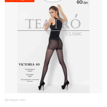
SOLAIRE
Britney
Spears
Chanel
AMORE a
PRIMA
BRUNO
CHEVIGNON
VISTA
BANANI
CHLOE
AMOUAGE
BURBERRY
Chopard
ANGEL
BVLGARI
SCHLESSER
Christian
BYREDO
Dior
ANGRY
BIRDS
CHRISTINA
AGUILERA
Antonio
Banderas
CIGAR
ARABIAN
Comme de
OUD
Garsons
WOODY
CORIANDERE
ARAMIS
COURREGES
ARMAND
Артикул:
нет
BASI
Creed