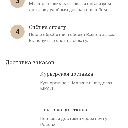
3
Мы подготовим ваш заказ и организуем
Kurkdjian
ORHIDEJA
доставку удобным для вас способом.
NASOMATTO
PALOMA
MANCERA
PICASSO,
ORLY
Nikos
MANDARINA
PARFUMS
Счёт на оплату
DE MARLY
4
Nina Ricci
После обработки и сборки Вашего заказа,
MARC
JACOBS
PHILIPPE
Вы получите счёт на оплату.
MATIGNON
MARINA DE
BOURBON
PLAYBOY
Доставка заказов
MASAKI
PRADA
MATSUSHIMA
Курьерская доставка
PRALI
MAX
Курьером по г. Москве в пределах
FACTOR
Puma
МКАД
MAYBELLINE
PUPA
Md'B
Почтовая доставка
Mendittorosa
Почтовая доставка через почту
России
MERCEDES-