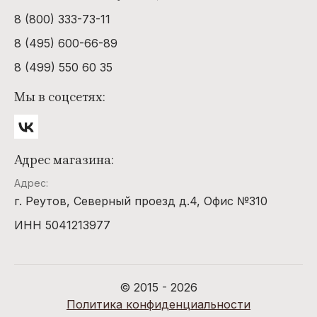
SOLAIRE
Britney
8 (800) 333-73-11
Spears
Chanel
AMORE a
8 (495) 600-66-89
PRIMA
BRUNO
CHEVIGNON
VISTA
BANANI
8 (499) 550 60 35
CHLOE
AMOUAGE
BURBERRY
Мы в соцсетях:
Chopard
ANGEL
BVLGARI
SCHLESSER
Christian
BYREDO
Dior
ANGRY
Адрес магазина:
BIRDS
CHRISTINA
AGUILERA
Адрес:
Antonio
Banderas
г. Реутов, Северный проезд д.4, Офис №310
CIGAR
ARABIAN
ИНН 5041213977
Comme de
OUD
Garsons
WOODY
CORIANDERE
ARAMIS
© 2015 - 2026
COURREGES
ARMAND
Политика конфиденциальности
BASI
Creed